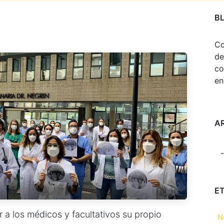
B
Co
de
co
en
A
E
 a los médicos y facultativos su propio
N